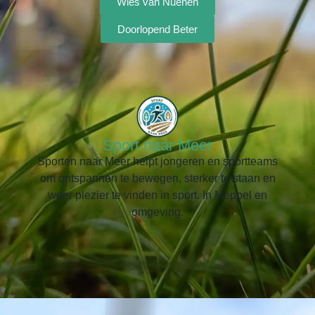
Wies van Nuenen
Doorlopend Beter
Sport naar Meer
Sporten naar Meer helpt jongeren en sportteams
om ontspannen te bewegen, sterker te staan en
weer plezier te vinden in sport. In Meppel en
omgeving.