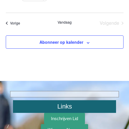
Eve
Vandaag
Volgende
Evenementen
Vorige
Abonneer op kalender
Links
Inschrijven Lid