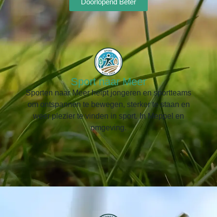
Doorlopend Beter
Sport naar Meer
Sporten naar Meer helpt jongeren en sportteams
om ontspannen te bewegen, sterker te staan en
weer plezier te vinden in sport. In Meppel en
omgeving.