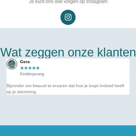
Je kunt ons ook volgen op Instagram
Wat zeggen onze klanten
Gera
★
★
★
★
★
Kinderopvang
Bijzonder om bewust te ervaren dat hoe je loopt invloed heeft
Ge
op je stemming.
ze