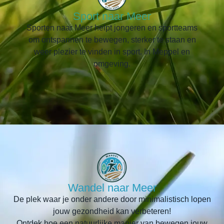
Sport naar Meer
Sporten naar Meer helpt jongeren en sportteams
om ontspannen te bewegen, sterker te staan en
weer plezier te vinden in sport. In Meppel en
omgeving.
Wandel naar Meer
De plek waar je onder andere door minimalistisch lopen
jouw gezondheid kan verbeteren!
Ontdek hoe een natuurlijke manier van bewegen jouw