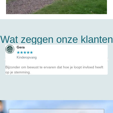
Wat zeggen onze klanten
Gera
★
★
★
★
★
Kinderopvang
Bijzonder om bewust te ervaren dat hoe je loopt invloed heeft
Ge
op je stemming.
ze