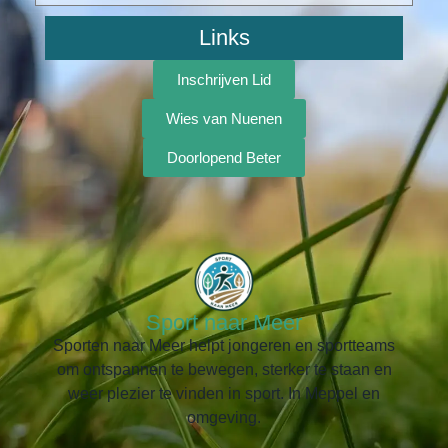
Links
Inschrijven Lid
Wies van Nuenen
Doorlopend Beter
Sport naar Meer
Sporten naar Meer helpt jongeren en sportteams
om ontspannen te bewegen, sterker te staan en
weer plezier te vinden in sport. In Meppel en
omgeving.