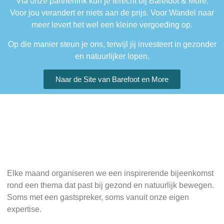
Via onze partnerlink kun je terecht bij Barefoot & More.
Voor jou verandert er niets aan de prijs. Voor Wandel naar
meer levert het wel een kleine vergoeding op.
Op die manier steun je ons, terwijl jij investeert in gezonder
en natuurlijker lopen.
Naar de Site van Barefoot en More
Elke maand organiseren we een inspirerende bijeenkomst
rond een thema dat past bij gezond en natuurlijk bewegen.
Soms met een gastspreker, soms vanuit onze eigen
expertise.