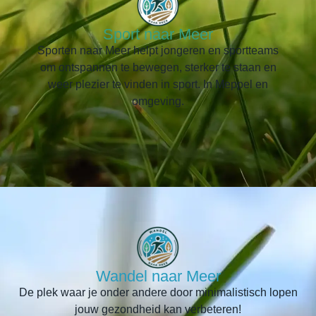
Sport naar Meer
Sporten naar Meer helpt jongeren en sportteams
om ontspannen te bewegen, sterker te staan en
weer plezier te vinden in sport. In Meppel en
omgeving.
Wandel naar Meer
De plek waar je onder andere door minimalistisch lopen
jouw gezondheid kan verbeteren!