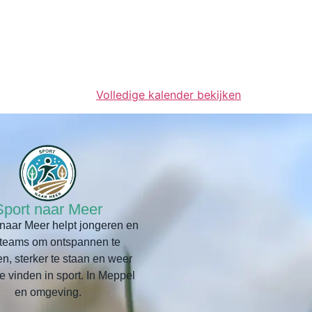
Volledige kalender bekijken
Sport naar Meer
naar Meer helpt jongeren en
tteams om ontspannen te
, sterker te staan en weer
te vinden in sport. In Meppel
en omgeving.